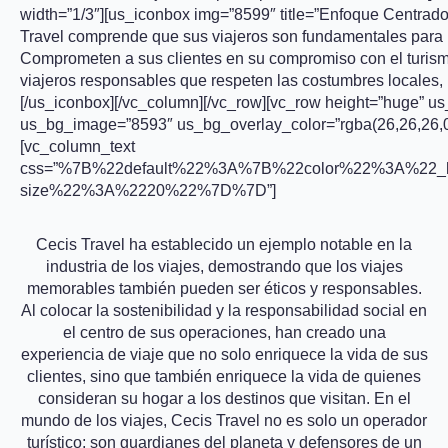
width=”1/3″][us_iconbox img=”8599″ title=”Enfoque Centrado
Travel comprende que sus viajeros son fundamentales para i
Comprometen a sus clientes en su compromiso con el turis
viajeros responsables que respeten las costumbres locales, l
[/us_iconbox][/vc_column][/vc_row][vc_row height=”huge” 
us_bg_image=”8593″ us_bg_overlay_color=”rgba(26,26,26,0.
[vc_column_text
css=”%7B%22default%22%3A%7B%22color%22%3A%22_h
size%22%3A%2220%22%7D%7D”]
Cecis Travel ha establecido un ejemplo notable en la
industria de los viajes, demostrando que los viajes
memorables también pueden ser éticos y responsables.
Al colocar la sostenibilidad y la responsabilidad social en
el centro de sus operaciones, han creado una
experiencia de viaje que no solo enriquece la vida de sus
clientes, sino que también enriquece la vida de quienes
consideran su hogar a los destinos que visitan. En el
mundo de los viajes, Cecis Travel no es solo un operador
turístico; son guardianes del planeta y defensores de un