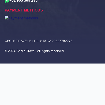
+51 965 309 195
PAYMENT METHODS
CECI'S TRAVEL E.I.R.L > RUC: 20527792275
© 2024 Ceci's Travel. All rights reserved.