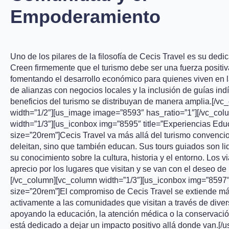
Empoderamiento
Uno de los pilares de la filosofía de Cecis Travel es su ded
Creen firmemente que el turismo debe ser una fuerza positi
fomentando el desarrollo económico para quienes viven en l
de alianzas con negocios locales y la inclusión de guías in
beneficios del turismo se distribuyan de manera amplia.[/v
width=”1/2″][us_image image=”8593″ has_ratio=”1″][/vc_col
width=”1/3″][us_iconbox img=”8595″ title=”Experiencias Edu
size=”20rem”]Cecis Travel va más allá del turismo convenci
deleitan, sino que también educan. Sus tours guiados son l
su conocimiento sobre la cultura, historia y el entorno. Los 
aprecio por los lugares que visitan y se van con el deseo de
[/vc_column][vc_column width=”1/3″][us_iconbox img=”8597″ t
size=”20rem”]El compromiso de Cecis Travel se extiende más
activamente a las comunidades que visitan a través de divers
apoyando la educación, la atención médica o la conservació
está dedicado a dejar un impacto positivo allá donde van.[