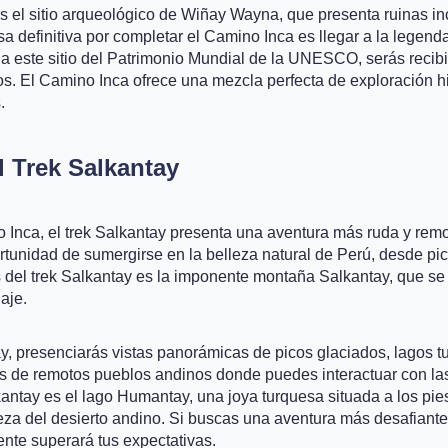
 es el sitio arqueológico de Wiñay Wayna, que presenta ruinas 
a definitiva por completar el Camino Inca es llegar a la legen
 a este sitio del Patrimonio Mundial de la UNESCO, serás recibid
los. El Camino Inca ofrece una mezcla perfecta de exploración hi
.
l Trek Salkantay
 Inca, el trek Salkantay presenta una aventura más ruda y remot
portunidad de sumergirse en la belleza natural de Perú, desde p
 del trek Salkantay es la imponente montaña Salkantay, que se e
aje.
ntay, presenciarás vistas panorámicas de picos glaciados, lagos
ravés de remotos pueblos andinos donde puedes interactuar con 
lkantay es el lago Humantay, una joya turquesa situada a los pie
eza del desierto andino. Si buscas una aventura más desafiante
ente superará tus expectativas.