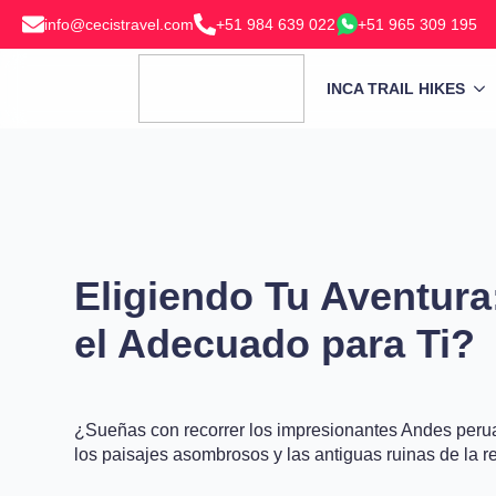
info@cecistravel.com
+51 984 639 022
+51 965 309 195
INCA TRAIL HIKES
Eligiendo Tu Aventura
el Adecuado para Ti?
¿Sueñas con recorrer los impresionantes Andes peru
los paisajes asombrosos y las antiguas ruinas de la re