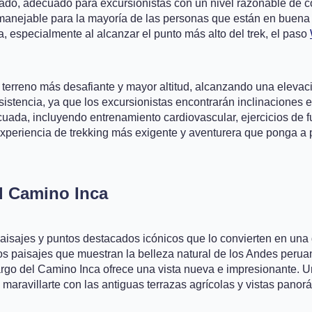
o, adecuado para excursionistas con un nivel razonable de con
ejable para la mayoría de las personas que están en buena sa
ura, especialmente al alcanzar el punto más alto del trek, el paso
 terreno más desafiante y mayor altitud, alcanzando una elevac
 resistencia, ya que los excursionistas encontrarán inclinacion
ada, incluyendo entrenamiento cardiovascular, ejercicios de fuer
experiencia de trekking más exigente y aventurera que ponga a pr
l Camino Inca
isajes y puntos destacados icónicos que lo convierten en una 
rsos paisajes que muestran la belleza natural de los Andes pe
argo del Camino Inca ofrece una vista nueva e impresionante.
maravillarte con las antiguas terrazas agrícolas y vistas pano