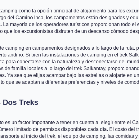
amping como la opción principal de alojamiento para los excurs
 largo del Camino Inca, los campamentos están designados y eq
 La mayoría de los operadores turísticos proporcionan todo el
ndo que los excursionistas disfruten de un descanso cómodo des
 de camping en campamentos designados a lo largo de la ruta, 
erto andino. Si bien las instalaciones de camping en el trek S
ica para conectarse con la naturaleza y desconectarse del mun
 de familia locales a lo largo del trek Salkantay, proporcionan
s. Ya sea que elijas acampar bajo las estrellas o alojarte en un
to que se adaptan a diferentes preferencias y niveles de comod
s Dos Treks
to es un factor importante a tener en cuenta al elegir entre el C
mero limitado de permisos disponibles cada día. El costo del tre
ansporte al inicio del trek, el equipo de camping, las comidas 